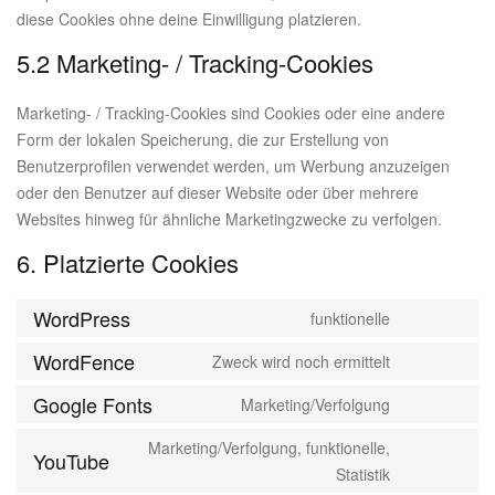
diese Cookies ohne deine Einwilligung platzieren.
5.2 Marketing- / Tracking-Cookies
Marketing- / Tracking-Cookies sind Cookies oder eine andere
Form der lokalen Speicherung, die zur Erstellung von
Benutzerprofilen verwendet werden, um Werbung anzuzeigen
oder den Benutzer auf dieser Website oder über mehrere
Websites hinweg für ähnliche Marketingzwecke zu verfolgen.
6. Platzierte Cookies
WordPress
funktionelle
Consent
to
WordFence
Zweck wird noch ermittelt
Consent
service
to
Google Fonts
Marketing/Verfolgung
wordpress
Consent
service
to
Marketing/Verfolgung, funktionelle,
wordfence
YouTube
service
Consent
Statistik